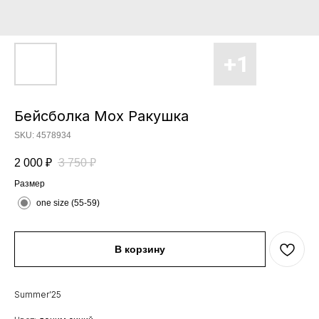
Бейсболка Moх Ракушка
SKU:
4578934
2 000
₽
3 750
₽
Размер
one size (55-59)
В корзину
Summer’25