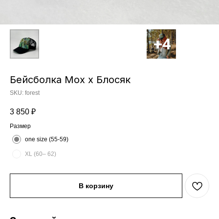
Бейсболка Moх x Блосяк
SKU:
forest
3 850
₽
Размер
one size (55-59)
XL (60– 62)
В корзину