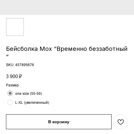
Бейсболка Moх “Временно беззаботный
”
SKU:
457895676
3 900
₽
Размер
one size (55-59)
L-XL (увеличенный)
В корзину