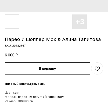
Парео и шоппер Moх & Алина Талипова
SKU:
20782567
6 000
₽
В корзину
Полевый цветы&ромашки
Цвет:
хаки
Модель:
парео из батиста (хлопок 100%)
Размер : 180*90 см