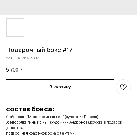
Подарочный бокс #17
SKU:
34136786392
5 700
₽
В корзину
состав бокса:
бейсболка ”Монохромный лес” (художник Блосяк)
,бейсболка “Инь и Янь ” (художник Андронов),кружка в подарок
,открытка,
подарочная крафт-коробка с лентами.